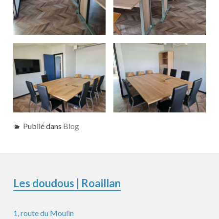
Publié dans
Blog
Colonne
Les doudous | Roaillan
latérale
1, route du Moulin