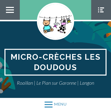
Aller
au
contenu
MEN
MEN
U TOP
U
SOCIA
L
MICRO-CRÈCHES LES
DOUDOUS
Roaillan | Le Pian sur Garonne | Langon
MENU