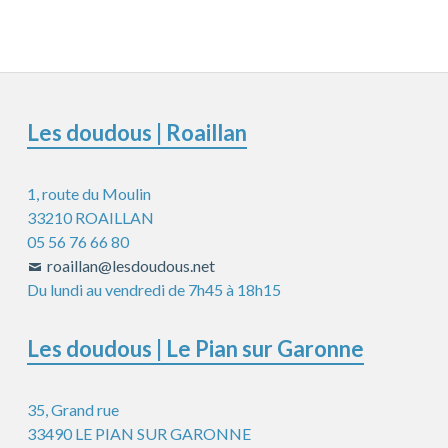
Colonne
Les doudous | Roaillan
latérale
1, route du Moulin
subsidiaire
33210 ROAILLAN
05 56 76 66 80
roaillan@lesdoudous.net
Du lundi au vendredi de 7h45 à 18h15
Les doudous | Le Pian sur Garonne
35, Grand rue
33490 LE PIAN SUR GARONNE