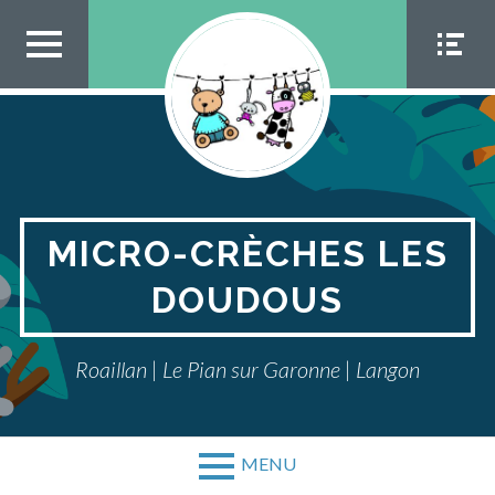
Aller
au
contenu
MEN
MEN
U TOP
U
SOCIA
L
MICRO-CRÈCHES LES
DOUDOUS
Roaillan | Le Pian sur Garonne | Langon
MENU